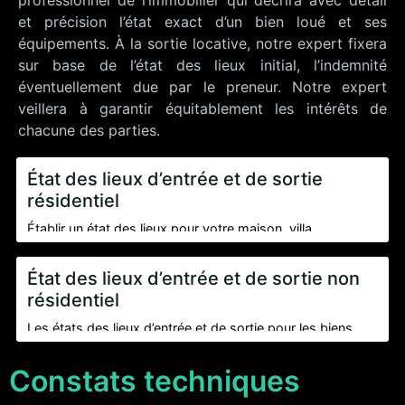
et précision l’état exact d’un bien loué et ses
équipements. À la sortie locative, notre expert fixera
sur base de l’état des lieux initial, l’indemnité
éventuellement due par le preneur. Notre expert
veillera à garantir équitablement les intérêts de
chacune des parties.
État des lieux d’entrée et de sortie
résidentiel
Établir un état des lieux pour votre maison, villa,
appartement ou maison de rapport en location, permet
d’éviter les mauvaises surprises lors de la fin du bail.
État des lieux d’entrée et de sortie non
L’impartialité de nos experts permet de protéger autant le
résidentiel
bailleur que le locataire.
Les états des lieux d’entrée et de sortie pour les biens
non résidentiels tels que les bureaux, les hangars, les
magasins ou les entrepôts, sont préférablement réalisés
Constats techniques
par un expert immobilier dans le but de rendre le contrat
de bail valide et afin de protéger les deux parties.