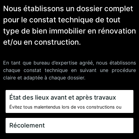
Nous établissons un dossier complet
pour le constat technique de tout
type de bien immobilier en rénovation
et/ou en construction.
En tant que bureau d’expertise agréé, nous établissons
chaque constat technique en suivant une procédure
claire et adaptée à chaque dossier.
État des lieux avant et après travaux
Évitez tous malentendus lors de vos constructions ou
rénovations. Nous effectuons une visite des biens
avoisinant les travaux avant et après les ouvrages afin de
Récolement
démontrer d’éventuels dégâts survenus suite au chantier.
En cas de malfaçons survenues suite à des travaux, nous