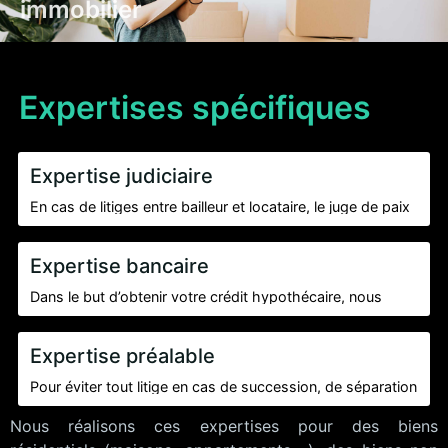
immobilier
Expertises spécifiques
Expertise judiciaire
En cas de litiges entre bailleur et locataire, le juge de paix
fera appel à nos services en qualité d’experts immobiliers
afin de démontrer la responsabilité de chaque partie.
Expertise bancaire
Dans le but d’obtenir votre crédit hypothécaire, nous
vous octroyons une juste estimation de la valeur du bien
dans les conditions normales du marché.
Expertise préalable
Pour éviter tout litige en cas de succession, de séparation
ou en cas de vente, faites expertiser préalablement votre
Nous réalisons ces expertises pour des biens
bien afin de déterminer sa juste valeur.